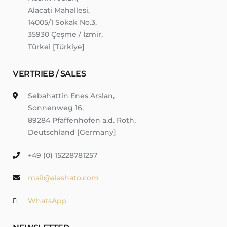
Alacati Mahallesi,
14005/1 Sokak No.3,
35930 Çeşme / İzmir,
Türkei [Türkiye]
VERTRIEB / SALES
Sebahattin Enes Arslan,
Sonnenweg 16,
89284 Pfaffenhofen a.d. Roth,
Deutschland [Germany]
+49 (0) 15228781257
mail@alashato.com
WhatsApp