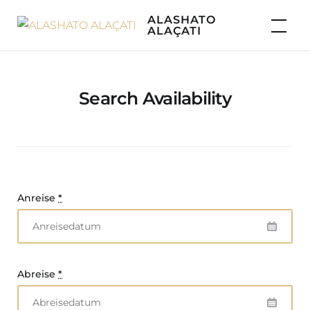
Skip
ALASHATO
to
ALAÇATI
content
Search Availability
Anreise
*
Abreise
*